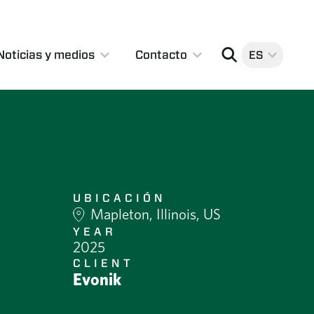
Noticias y medios
Contacto
ES
ustries?
 e
Servicios de soldadura especializados
ción
no de obra
es
ia
je
abilidad Corporativa
NDE e inspección
ario
o
UBICACIÓN
ón
Mapleton, Illinois, US
 empleados
YEAR
cuerda
2025
CLIENT
Evonik
ntal