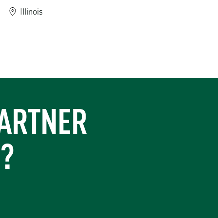
Illinois
https://www.turner-industries.com/projects/licensed-to-build-tu
s-honored-with-abc-greater-houston-excellence-in-construction-a
PARTNER
S?