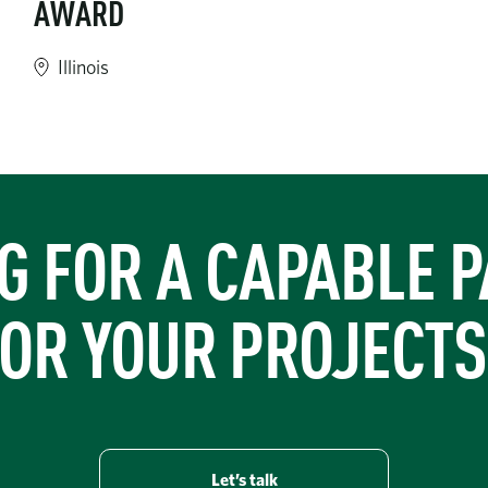
AWARD
Illinois
tries-bahamas-services-new-power-for-new-providence/
https://www.turner-industries.com/projects/turner-industrie
G FOR A CAPABLE 
OR YOUR PROJECT
Let’s talk