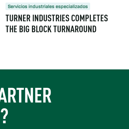
Servicios industriales especializados
TURNER INDUSTRIES COMPLETES
THE BIG BLOCK TURNAROUND
https://www.turner-industries.com/projects/turner-industries
ction-turners-growing-role-at-ecolab-garyville/
PARTNER
S?