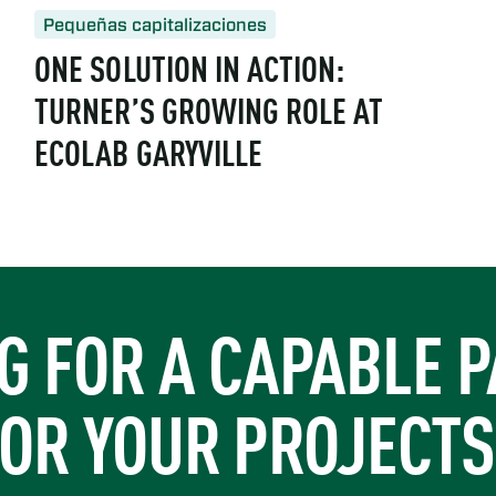
Pequeñas capitalizaciones
ONE SOLUTION IN ACTION:
TURNER’S GROWING ROLE AT
ECOLAB GARYVILLE
ries-helps-eastman-kingsport-with-major-turnaround/
https://www.turner-industries.com/projects/one-solution-in-a
G FOR A CAPABLE 
OR YOUR PROJECT