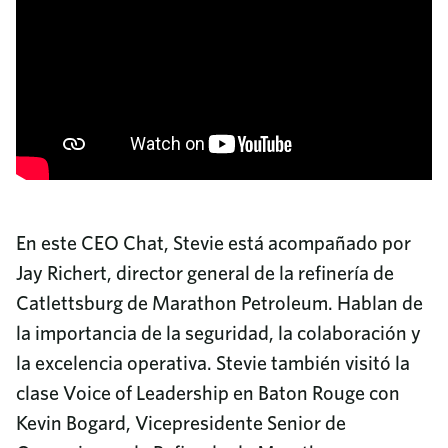
Inversión comunitaria
8687 United Plaza Blvd.
Sostenibilidad
Baton Rouge, LA 70809
Diversidad e inclusión
Leer más
¿Por qué Turner Industries?
Call us
Ofertas de empleo
225-922-5050
Formación y reciclaje
Noticias
800-288-6503
(Toll-Free)
Programa universitario
Revista de empresa
Beneficios
Informe de Responsabilidad Corporativa
Documentos de los empleados
En este CEO Chat, Stevie está acompañado por
Videoteca
Jay Richert, director general de la refinería de
Contacto
Catlettsburg de Marathon Petroleum. Hablan de
Preguntas frecuentes
Adquisiciones
la importancia de la seguridad, la colaboración y
Directorio telefónico
la excelencia operativa. Stevie también visitó la
clase Voice of Leadership en Baton Rouge con
Kevin Bogard, Vicepresidente Senior de