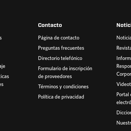
Contacto
Notic
s
Página de contacto
Notici
Preguntas frecuentes
Revist
Directorio telefónico
Inform
aje
Respon
Formulario de inscripción
Corpor
icas
de proveedores
es
Video
Términos y condiciones
Portal
Política de privacidad
electr
Diccio
Nuest