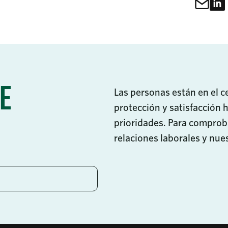
Com
Comparte
E
Las personas están en el c
protección y satisfacción 
prioridades. Para comprob
relaciones laborales y nues