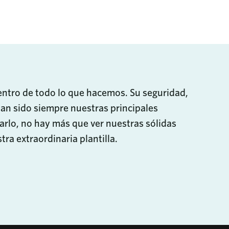
partir a través del correo electrónic
Compartir en LinkedIn
 esto
entro de todo lo que hacemos. Su seguridad,
han sido siempre nuestras principales
arlo, no hay más que ver nuestras sólidas
tra extraordinaria plantilla.