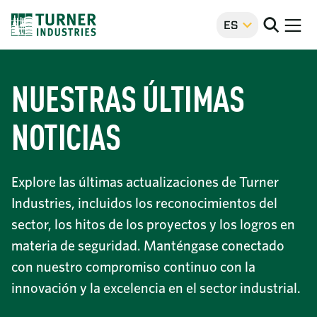
Ir al contenido principal
ES
Ir al contenido principal
Quiénes somos
NUESTRAS ÚLTIMAS
Clar
65 YEARS OF INDUSTRIAL
INNOVATION
Qué hacemos
SERVICIOS
NOTICIAS
Busque en
SECTORES
Proyectos
Explore las últimas actualizaciones de Turner
OFICINAS
Industries, incluidos los reconocimientos del
Quiénes somos
INNOVACIÓN Y TECNOLOGÍA
Carreras
sector, los hitos de los proyectos y los logros en
FORMAR PARTE DE ALGO GRANDE
materia de seguridad.
Manténgase conectado
Noticias y medios
ÚLTIMA
con nuestro compromiso continuo con la
Seguridad
innovación y la excelencia en el sector industrial.
TURNER INDUSTRIES NAMED ENR TEXAS &
Contacto
Desarrollo de la mano de obra
SEDE CENTRAL
nueva ventana
Ofertas de empleoAbrir
LUISIANA’S 2026 CONTRACTOR OF THE YEAR