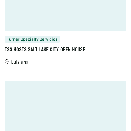
Turner Specialty Servicios
TSS HOSTS SALT LAKE CITY OPEN HOUSE
Luisiana
https://www.turner-industries.com/projects/tss-hosts-salt-lak