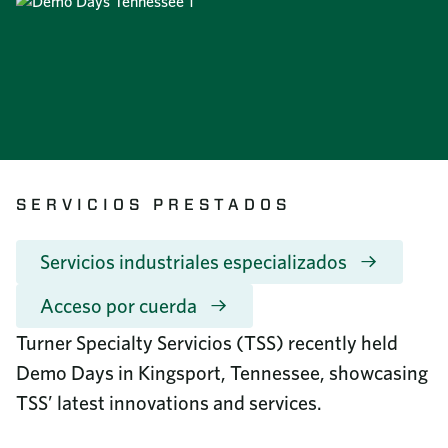
Inversión comunitaria
8687 United Plaza Blvd.
Sostenibilidad
Baton Rouge, LA 70809
Diversidad e inclusión
Leer más
¿Por qué Turner Industries?
Call us
Ofertas de empleo
225-922-5050
Formación y reciclaje
Noticias
800-288-6503
(Toll-Free)
Programa universitario
Revista de empresa
Beneficios
SERVICIOS PRESTADOS
Informe de Responsabilidad Corporativa
Documentos de los empleados
Videoteca
Servicios industriales especializados
Contacto
Preguntas frecuentes
Acceso por cuerda
Adquisiciones
Turner Specialty Servicios (TSS) recently held
Directorio telefónico
Demo Days in Kingsport, Tennessee, showcasing
TSS’ latest innovations and services.