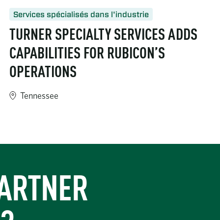
Services spécialisés dans l'industrie
TURNER SPECIALTY SERVICES ADDS
CAPABILITIES FOR RUBICON’S
OPERATIONS
Tennessee
es-completes-the-big-block-turnaround/
https://www.turner-industries.com/projects/turner-specialty-s
PARTNER