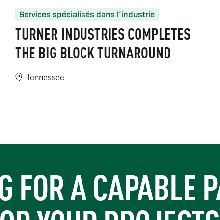
Services spécialisés dans l'industrie
TURNER INDUSTRIES COMPLETES
THE BIG BLOCK TURNAROUND
Tennessee
https://www.turner-industries.com/projects/turner-industri
-inspection-fleet-hausbots-crawler-and-skygauge-drone/
G FOR A CAPABLE 