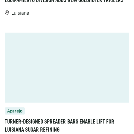
EQUIPAMIENTO DIVISION ADDS NEW GOLDHOFER TRAILERS
Luisiana
https://www.turner-industries.com/projects/equipment-divisio
Aparejo
TURNER-DESIGNED SPREADER BARS ENABLE LIFT FOR
LUISIANA SUGAR REFINING