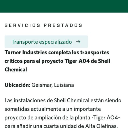
Inversión comunitaria
8687 United Plaza Blvd.
Sostenibilidad
Baton Rouge, LA 70809
Diversidad e inclusión
Leer más
SERVICIOS PRESTADOS
¿Por qué Turner Industries?
Call us
Ofertas de empleo
225-922-5050
Formación y reciclaje
Transporte especializado
Noticias
800-288-6503
(Toll-Free)
Programa universitario
Turner Industries completa los transportes
Revista de empresa
Beneficios
críticos para el proyecto Tiger A04 de Shell
Informe de Responsabilidad Corporativa
Documentos de los empleados
Chemical
Videoteca
Contacto
Ubicación:
Geismar, Luisiana
Preguntas frecuentes
Adquisiciones
Las instalaciones de Shell Chemical están siendo
Directorio telefónico
sometidas actualmente a un importante
proyecto de ampliación de la planta -Tiger AO4-
para añadir una cuarta unidad de Alfa Olefinas,