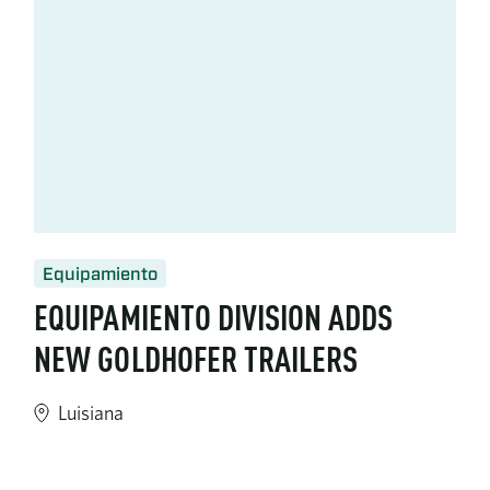
Equipamiento
EQUIPAMIENTO DIVISION ADDS
NEW GOLDHOFER TRAILERS
Luisiana
https://www.turner-industries.com/projects/equipment-divis