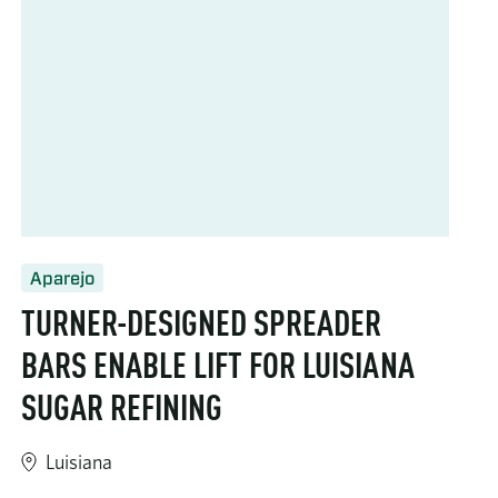
Aparejo
TURNER-DESIGNED SPREADER
BARS ENABLE LIFT FOR LUISIANA
SUGAR REFINING
Luisiana
ion-adds-new-goldhofer-trailers/