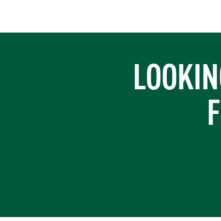
https://www.turner-industries.com/projects/turner-industrie
LOOKIN
F