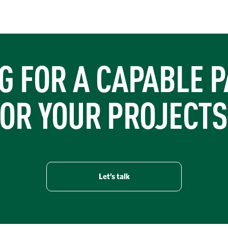
s-supports-restoration-of-louisiana-state-capitol/
G FOR A CAPABLE 
OR YOUR PROJECT
Let’s talk