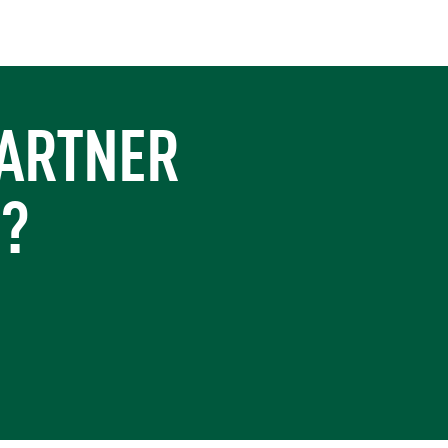
https://www.turner-industries.com/projects/turner-designed-sp
PARTNER
S?