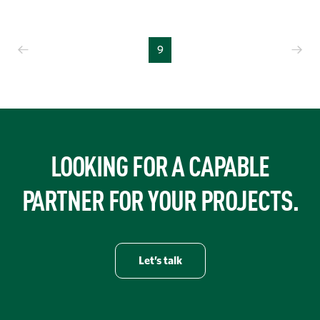
Précédent
Su
9
LOOKING FOR A CAPABLE
PARTNER FOR YOUR PROJECTS.
Let’s talk