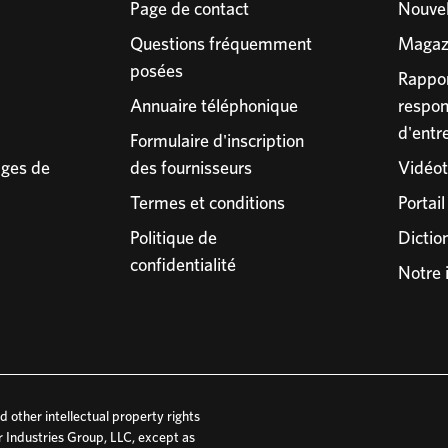
Page de contact
Nouvel
Questions fréquemment
Magazi
posées
Rappor
Annuaire téléphonique
respon
d'entr
Formulaire d'inscription
ges de
des fournisseurs
Vidéo
Termes et conditions
Portail
Politique de
Dictio
confidentialité
Notre
 other intellectual property rights
r Industries Group, LLC, except as