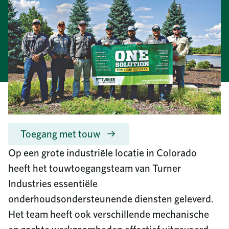
Communautaire investeringen
8687 United Plaza Blvd.
Duurzaamheid
Baton Rouge, LA 70809
Diversiteit en inclusie
Meer lezen
Waarom Turner Industries?
Bel ons
Vacatures
225-922-5050
Opleiding en bijscholing
Nieuws
800-288-6503
(gratis)
College Programma
Bedrijfstijdschrift
Voordelen
GELEVERDE DIENSTEN
Maatschappelijk verslag
Documenten van werknemers
Videobibliotheek
Toegang met touw
Contacteer ons
Op een grote industriële locatie in Colorado
Vaak gestelde vragen
heeft het touwtoegangsteam van Turner
Inkoop
Telefoongids
Industries essentiële
onderhoudsondersteunende diensten geleverd.
Het team heeft ook verschillende mechanische