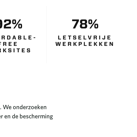
92%
78%
ORDABLE-
LETSELVRIJE
FREE
WERKPLEKKEN
RKSITES
en. We onderzoeken
mer en de bescherming