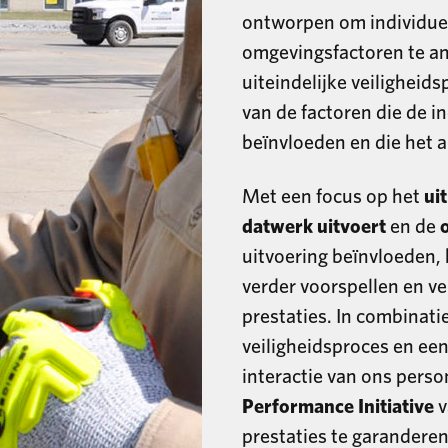
ontworpen om individuel
omgevingsfactoren te an
uiteindelijke veiligheids
van de factoren die de i
beïnvloeden en die het 
Met een focus op het
ui
dat
werk
uitvoert
en de
uitvoering beïnvloeden,
verder voorspellen en v
prestaties. In combinati
veiligheidsproces en ee
interactie van ons perso
Performance Initiative
v
prestaties te garanderen