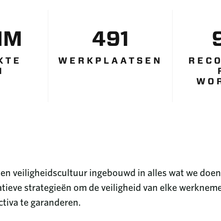
MM
491
KTE
WERKPLAATSEN
REC
N
WO
een veiligheidscultuur ingebouwd in alles wat we do
atieve strategieën om de veiligheid van elke werkne
ctiva te garanderen.