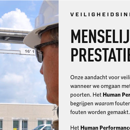
VEILIGHEIDSIN
MENSELI
PRESTATI
Onze aandacht voor veil
wanneer we omgaan met 
poorten. Het
Human Perf
begrijpen
waarom
fouten
fouten worden gemaakt.
Het
Human Performance 