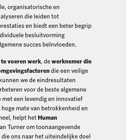
e, organisatorische en
alyseren die leiden tot
prestaties en biedt een beter begrip
ndividuele besluitvorming
algemene succes beïnvloeden.
t te voeren werk
, de
werknemer die
omgevingsfactoren
die een veilige
 kunnen we de eindresultaten
erbeteren voor de beste algemene
e met een levendig en innovatief
n hoge mate van betrokkenheid en
neel, helpt het
Human
an Turner om toonaangevende
 die ons naar het uiteindelijke doel