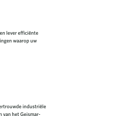
n lever efficiënte
singen waarop uw
ertrouwde industriële
n van het Geismar-