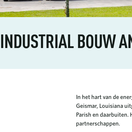
vervo
Secto
Kantor
Innova
INDUSTRIAL BOUW A
Vloeib
Baton 
Het t
(LNG)
Beaum
Raffin
Onze 
en pe
Corpus
CraftT
Afvalb
Syste
hergeb
In het hart van de ene
Geismar, Louisiana ui
Parish en daarbuiten. H
partnerschappen.