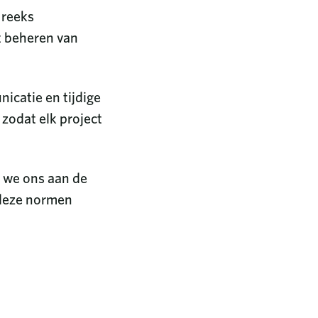
 reeks
et beheren van
icatie en tijdige
 zodat elk project
n we ons aan de
 deze normen