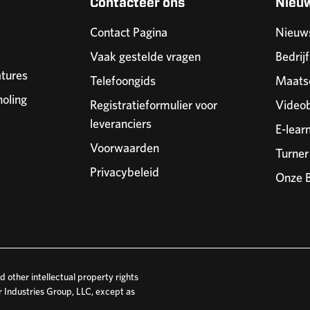
Contacteer ons
Nieu
Contact Pagina
Nieuw
Vaak gestelde vragen
Bedrijf
tures
Telefoongids
Maatsc
holing
Registratieformulier voor
Videob
leveranciers
E-lear
Voorwaarden
Turne
Privacybeleid
Onze B
 other intellectual property rights
r Industries Group, LLC, except as