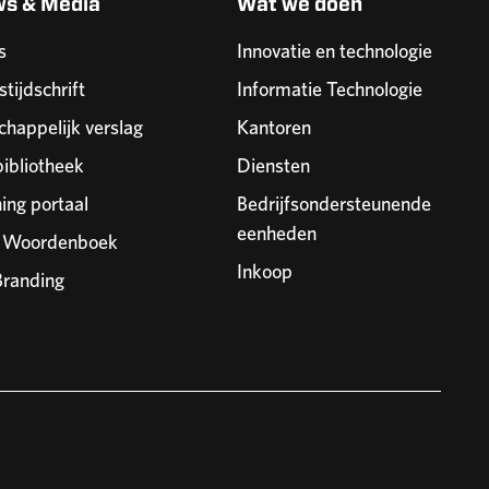
ws & Media
Wat we doen
s
Innovatie en technologie
stijdschrift
Informatie Technologie
happelijk verslag
Kantoren
ibliotheek
Diensten
ning portaal
Bedrijfsondersteunende
eenheden
r Woordenboek
Inkoop
randing