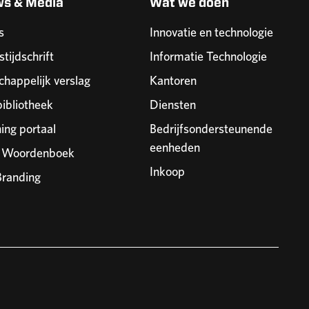
ws & Media
Wat we doen
s
Innovatie en technologie
stijdschrift
Informatie Technologie
happelijk verslag
Kantoren
ibliotheek
Diensten
ning portaal
Bedrijfsondersteunende
eenheden
r Woordenboek
Inkoop
randing