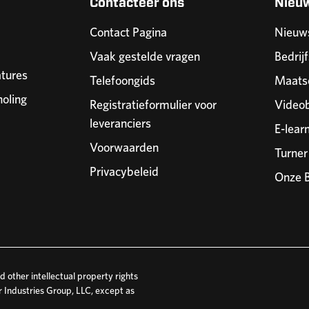
Contacteer ons
Nieu
Contact Pagina
Nieuw
Vaak gestelde vragen
Bedrijf
tures
Telefoongids
Maatsc
holing
Registratieformulier voor
Videob
leveranciers
E-lear
Voorwaarden
Turne
Privacybeleid
Onze B
 other intellectual property rights
r Industries Group, LLC, except as