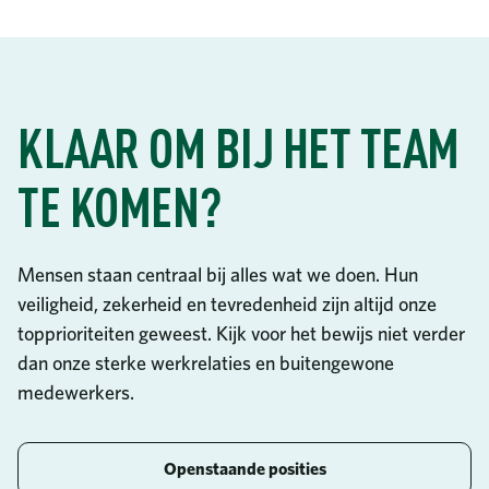
Communautaire investeringen
8687 United Plaza Blvd.
Duurzaamheid
Baton Rouge, LA 70809
Diversiteit en inclusie
Meer lezen
Waarom Turner Industries?
Bel ons
Vacatures
KLAAR OM BIJ HET TEAM
225-922-5050
Opleiding en bijscholing
Nieuws
800-288-6503
(gratis)
College Programma
TE KOMEN?
Bedrijfstijdschrift
Voordelen
Maatschappelijk verslag
Documenten van werknemers
Videobibliotheek
Mensen staan centraal bij alles wat we doen. Hun
Contacteer ons
veiligheid, zekerheid en tevredenheid zijn altijd onze
Vaak gestelde vragen
topprioriteiten geweest. Kijk voor het bewijs niet verder
Inkoop
dan onze sterke werkrelaties en buitengewone
Telefoongids
medewerkers.
Openstaande posities