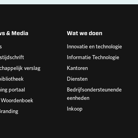
ws & Media
Wat we doen
s
Innovatie en technologie
stijdschrift
Informatie Technologie
happelijk verslag
Kantoren
ibliotheek
Diensten
ning portaal
Bedrijfsondersteunende
eenheden
r Woordenboek
Inkoop
randing