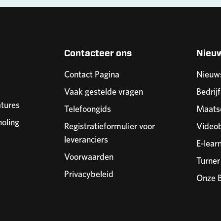
Contacteer ons
Nieu
Contact Pagina
Nieuw
Vaak gestelde vragen
Bedrijf
tures
Telefoongids
Maatsc
holing
Registratieformulier voor
Videob
leveranciers
E-lear
Voorwaarden
Turne
Privacybeleid
Onze B