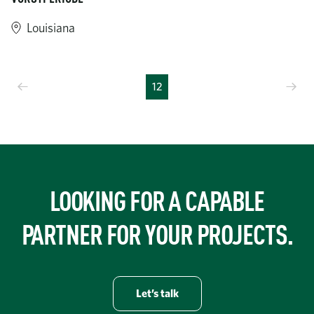
Louisiana
Vorige
Vo
12
LOOKING FOR A CAPABLE
PARTNER FOR YOUR PROJECTS.
Let’s talk