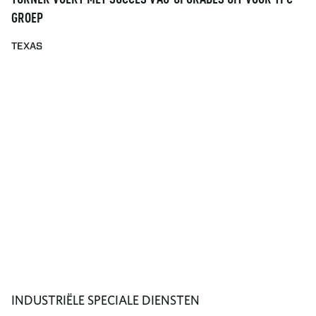
TURNER VOERT MET SUCCES VAU-UPGRADES UIT VOOR TPC
GROEP
TEXAS
INDUSTRIËLE SPECIALE DIENSTEN