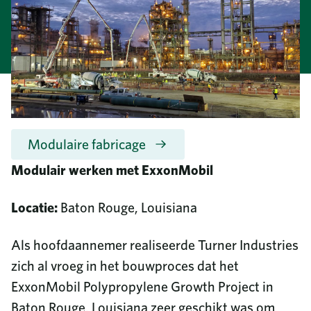
Communautaire investeringen
8687 United Plaza Blvd.
Duurzaamheid
Baton Rouge, LA 70809
Diversiteit en inclusie
Meer lezen
Waarom Turner Industries?
Bel ons
Vacatures
225-922-5050
Opleiding en bijscholing
GELEVERDE DIENSTEN
Nieuws
800-288-6503
(gratis)
College Programma
Bedrijfstijdschrift
Voordelen
Modulaire fabricage
Maatschappelijk verslag
Documenten van werknemers
Modulair werken met ExxonMobil
Videobibliotheek
Contacteer ons
Locatie:
Baton Rouge, Louisiana
Vaak gestelde vragen
Inkoop
Als hoofdaannemer realiseerde Turner Industries
Telefoongids
zich al vroeg in het bouwproces dat het
ExxonMobil Polypropylene Growth Project in
Baton Rouge, Louisiana zeer geschikt was om