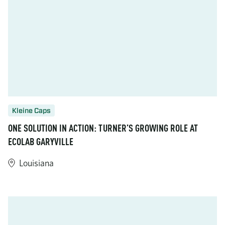
Kleine Caps
ONE SOLUTION IN ACTION: TURNER’S GROWING ROLE AT
ECOLAB GARYVILLE
Louisiana
https://www.turner-industries.com/projects/one-solution-in-act