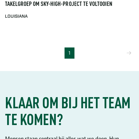
TAKELGROEP OM SKY-HIGH-PROJECT TE VOLTOOIEN
LOUISIANA
Vo
1
KLAAR OM BIJ HET TEAM
TE KOMEN?
Mensen staan centraal bij alles wat we doen. Hun