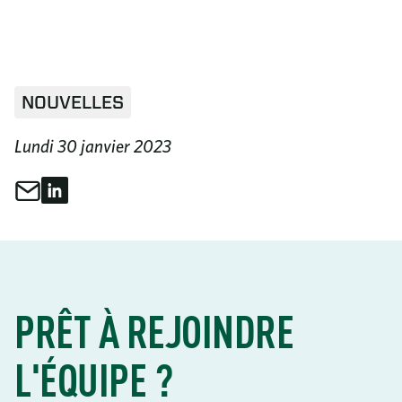
NOUVELLES
Lundi 30 janvier 2023
Partager par e-mail
Partager sur LinkedIn
Partager ceci
PRÊT À REJOINDRE
L'ÉQUIPE ?